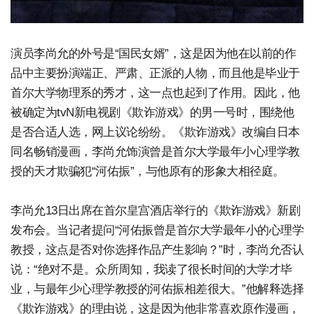
演员李尚允的外号是“国民女婿”，这是因为他在以前的作
品中主要扮演端正、严肃、正派的人物，而且他是毕业于
首尔大学物理系的秀才，这一点也起到了作用。因此，他
被确定为tvN新电视剧《欺诈游戏》的男一号时，围绕他
是否合适人选，网上议论纷纷。《欺诈游戏》改编自日本
同名畅销漫画，李尚允饰演曾是首尔大学最年小心理学教
授的天才欺骗犯“河佑振”，与他原有的形象大相径庭。
李尚允13日出席在首尔皇宫酒店举行的《欺诈游戏》新剧
发布会。当记者提问“河佑振曾是首尔大学最年小的心理学
教授，这点是否对你选择作品产生影响？”时，李尚允否认
说：“绝对不是。众所周知，我读了很长时间的大学才毕
业，与最年少心理学教授的河佑振相差很大。”他解释选择
《欺诈游戏》的理由说，这是因为他非常喜欢原作漫画，