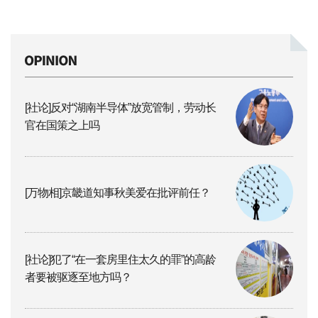
[社论]反对“湖南半导体”放宽管制，劳动长
官在国策之上吗
[万物相]京畿道知事秋美爱在批评前任？
[社论]犯了“在一套房里住太久的罪”的高龄
者要被驱逐至地方吗？