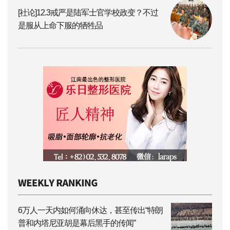
[社论]12.3戒严是陆军士官学校政变？不过
是服从上命下服的牺牲品
6万人一天内如何涌向休达，甚至传出“特朗
普和内塔尼亚胡是幕后黑手的传闻”