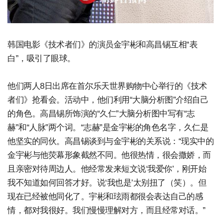
韩国电影《技术者们》的演员金宇彬和高昌锡互相“表
白”，吸引了眼球。
他们两人8日出席在首尔乐天世界购物中心举行的《技术
者们》抢看会。活动中，他们利用“大脑分析图”介绍自己
的角色。高昌锡所饰演的“久仁”大脑分析图中写有“志
赫”和“人脉”两个词。“志赫”是金宇彬的角色名字，久仁是
他坚实的同伙。高昌锡谈到与金宇彬的关系说：“现实中的
金宇彬与他荧幕形象截然不同。他很热情，很会撒娇，而
且亲密对待周边人。他经常发来短文说‘我爱你’，刚开始
我不知道如何回答才好。说‘我也是’太别扭了（笑）。但
现在已经被他同化了。宇彬和玹雨都很会表达自己的感
情，都对我很好。我们慢慢理解对方，而且经常对话。”