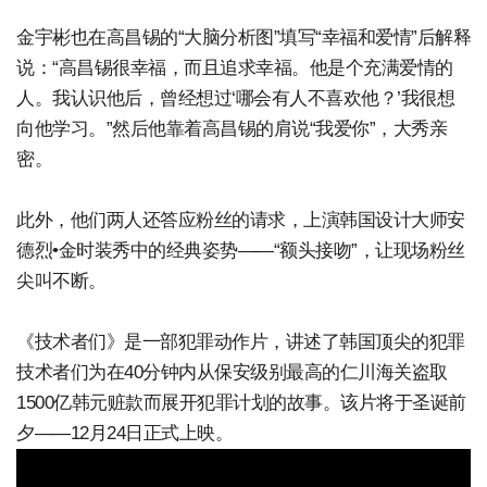
金宇彬也在高昌锡的“大脑分析图”填写“幸福和爱情”后解释
说：“高昌锡很幸福，而且追求幸福。他是个充满爱情的
人。我认识他后，曾经想过‘哪会有人不喜欢他？’我很想
向他学习。”然后他靠着高昌锡的肩说“我爱你”，大秀亲
密。
此外，他们两人还答应粉丝的请求，上演韩国设计大师安
德烈•金时装秀中的经典姿势——“额头接吻”，让现场粉丝
尖叫不断。
《技术者们》是一部犯罪动作片，讲述了韩国顶尖的犯罪
技术者们为在40分钟内从保安级别最高的仁川海关盗取
1500亿韩元赃款而展开犯罪计划的故事。该片将于圣诞前
夕——12月24日正式上映。