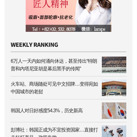
6万人一天内如何涌向休达，甚至传出“特朗
普和内塔尼亚胡是幕后黑手的传闻”
火车站、商场随处可见中文招牌…变得宛如
中国城市的老挝
韩国人对日好感度54.3%，历史新高
彭博社：韩国正成为不宜投资国家…直接打