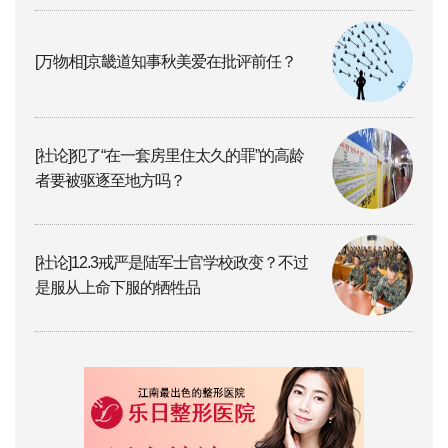
[万物相]京畿道知事秋美爱在批评前任？
[社论]犯了“在一套房里住太久的罪”的高龄
者要被驱逐至地方吗？
[社论]12.3戒严是陆军士官学校政变？不过
是服从上命下服的牺牲品