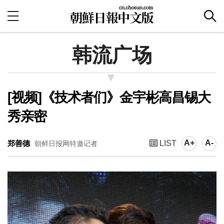
韩流广场
[视频]《技术者们》金宇彬高昌锡大
秀亲密
A+
A-
郑善德
LIST
朝鲜日报网特邀记者