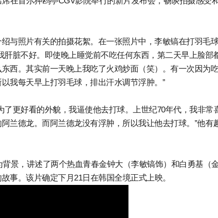
出席在首尔狎鸥亭CGV影院举行的新片发布会，畅谈拍摄感受
介绍与照片有关的拍摄花絮。在一张照片中，李敏镐在打羽毛
我肝脏不好。即使晚上睡觉前不吃任何东西，第二天早上脸部
么东西。其实前一天晚上我吃了火鸡炒面（笑）。有一次因为
以我每天早上打羽毛球，排出汗水调节浮肿。”
为了更好看的外貌，我逼使他去打球。上世纪70年代，我非常
阿兰德龙。而阿兰德龙没有浮肿，所以我让他去打球。”他有
代为背景，讲述了两个热血青春金钟大（李敏镐饰）和白勇基（
故事。该片确定下月21日在韩国全境正式上映。