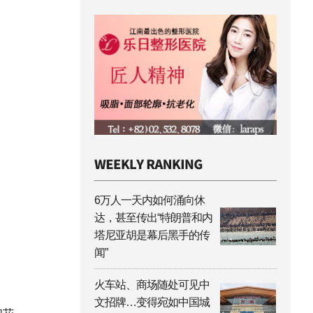
6万人一天内如何涌向休
达，甚至传出“特朗普和内
塔尼亚胡是幕后黑手的传
闻”
火车站、商场随处可见中
文招牌…变得宛如中国城