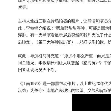
该片导演柳河和演员李敏镐、金来沅、郑进永12日
絮等。
主持人拿出三张在片场拍摄的照片，让导演和演员
此，李敏镐介绍说：“我脸部常常浮肿，可能是因为
浮肿。有一天导演看显示屏后突然问我昨天吃了什
后睡觉，（第二天浮肿很厉害），只好取消拍摄。所
就此，导演柳河补充道：“浮肿不那么严重，而只是
阿兰德龙。李敏镐长相让人联想起《怒海沉尸》中的
回答让现场笑声不断。
《江南1970》是一部黑帮动作片，以上世纪70年
沅饰）为争夺江南地产表现出的欲望、义气和背叛的