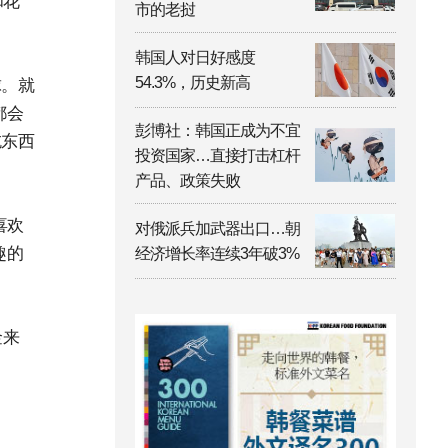
和花
市的老挝
韩国人对日好感度
54.3%，历史新高
球。就
都会
彭博社：韩国正成为不宜
吃东西
投资国家…直接打击杠杆
产品、政策失败
喜欢
对俄派兵加武器出口…朝
趣的
经济增长率连续3年破3%
金来