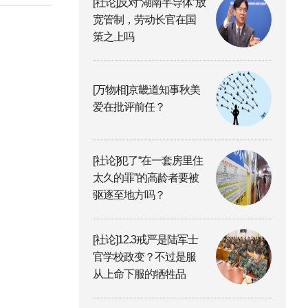
[社论]反对“湖南半导体”放
宽管制，劳动长官在国
策之上吗
[万物相]京畿道知事秋美
爱在批评前任？
[社论]犯了“在一套房里住
太久的罪”的高龄者要被
驱逐至地方吗？
[社论]12.3戒严是陆军士
官学校政变？不过是服
从上命下服的牺牲品