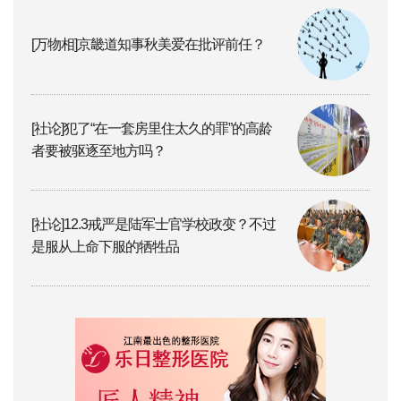
[万物相]京畿道知事秋美爱在批评前任？
[社论]犯了“在一套房里住太久的罪”的高龄
者要被驱逐至地方吗？
[社论]12.3戒严是陆军士官学校政变？不过
是服从上命下服的牺牲品