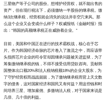
三星物产等子公司的股份。想维护经营权，就不能出售的
资产，但在现行税法下，必须缴纳一半股份的继承税。缴
纳3次继承税，经营权就会消失的说法并非空穴来风。那
么这个企业又会变成什么样子？权威报纸《金融时报》指
出：“韩国的高额继承税正在威胁着企业。”
目前，美国和中国正在进行的技术霸权战，核心在于芯
片。作为韩国经济命脉的芯片卷入了激流之中，而应该带
头指挥芯片企业的司令官却因继承问题被关进监狱，为了
筹集缴纳继承税的钱，不得不接受信用贷款咨询。贡献韩
国整体出口额20%和法人税纳税额18%的企业大股东，为
了守护经营权而战战兢兢，为了缴纳继承税而背上天文数
字的债务，这对国家经济和国民又有何益？用这些钱和时
间培养三星、增加雇佣、多缴纳法人税，对于国家来说是
几倍、几十倍的利益。