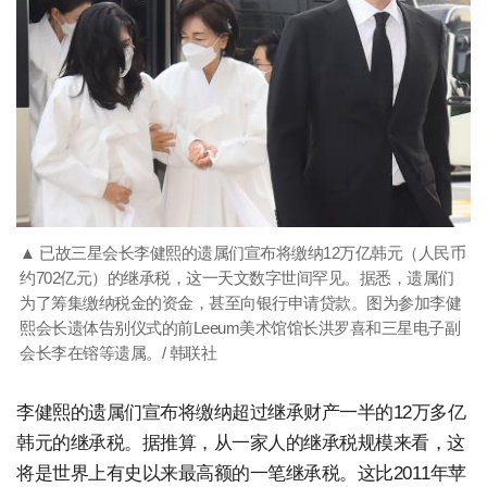
▲ 已故三星会长李健熙的遗属们宣布将缴纳12万亿韩元（人民币
约702亿元）的继承税，这一天文数字世间罕见。据悉，遗属们
为了筹集缴纳税金的资金，甚至向银行申请贷款。图为参加李健
熙会长遗体告别仪式的前Leeum美术馆馆长洪罗喜和三星电子副
会长李在镕等遗属。/ 韩联社
李健熙的遗属们宣布将缴纳超过继承财产一半的12万多亿
韩元的继承税。据推算，从一家人的继承税规模来看，这
将是世界上有史以来最高额的一笔继承税。这比2011年苹