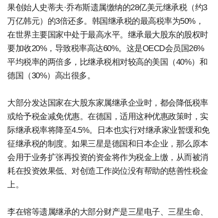
果创始人史蒂夫·乔布斯遗属缴纳的28亿美元继承税（约3
万亿韩元）的3倍还多。韩国继承税的最高税率为50%，
在世界主要国家中处于最高水平。继承最大股东的股权时
要加收20%，导致税率高达60%。这是OECD会员国26%
平均税率的两倍多，比继承税相对较高的美国（40%）和
德国（30%）高出很多。
大部分发达国家在大股东家属继承企业时，都会降低税率
或给予税金减免优惠。在德国，适用这种优惠政策时，实
际继承税率将降至4.5%。日本也实行对继承家业暂缓和免
征继承税的制度。如果三星是德国和日本企业，那么原本
会用于业务扩张再投资的资金将作为税金上缴，从而被消
耗在投资效果低、对创造工作岗位没有帮助的慈善性税金
上。
李在镕等遗属继承的大部分财产是三星电子、三星生命、