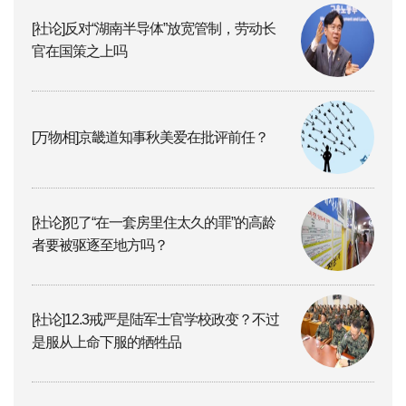
[社论]反对“湖南半导体”放宽管制，劳动长
官在国策之上吗
[万物相]京畿道知事秋美爱在批评前任？
[社论]犯了“在一套房里住太久的罪”的高龄
者要被驱逐至地方吗？
[社论]12.3戒严是陆军士官学校政变？不过
是服从上命下服的牺牲品