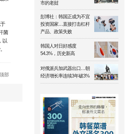
市的老挝
彭博社：韩国正成为不宜
死于
投资国家…直接打击杠杆
产品、政策失败
杆菌
，以
韩国人对日好感度
爱。
54.3%，历史新高
对俄派兵加武器出口…朝
顶部
经济增长率连续3年破3%