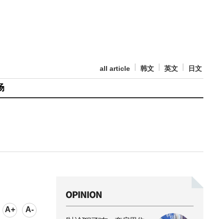
all article
韩文
英文
日文
场
A+
A-