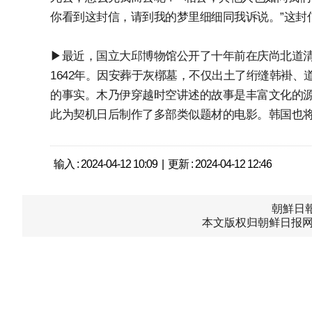
你看到这封信，请到我的梦里细细同我诉说。”这封
▶最近，国立大邱博物馆公开了十年前在庆尚北道
1642年。因安葬于灰槨墓，不仅出土了绗缝韩褂
的事实。木乃伊穿越时空讲述的故事是丰富文化的源泉。
此为契机日后制作了多部类似题材的电影。韩国也
输入 : 2024-04-12 10:09 | 更新 : 2024-04-12 12:46
朝鮮日報中
本文版权归朝鲜日报网