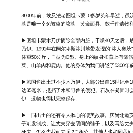
3000年前，埃及法老图坦卡蒙10多岁英年早逝，
墓是唯一幸免被盗的坟墓。黄金面具、数千件遗物和
▶图坦卡蒙木乃伊摘除全部内脏，干燥40天之后，
乃伊。1991年在阿尔卑斯冰川地带发现的“冰人奥
体重50公斤，血型为O型。身上的纹身和背上有箭
菜、山羊肉和鹿肉。他的身体为我们讲述了5300年
▶韩国也出土过不少木乃伊，大部分出自15世纪至
达35毫米，抵挡了水和野兽的侵犯。石灰在凝固时
伊，遗物也得以完整保存。
▶一同出土的还有令人揪心的凄美故事。庆尚北道安东
子削发制成、让丈夫穿去阴间的鞋子，以及写给丈夫
死去，怎么先我而去呢？”“相公，其他人也如同我