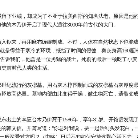
虽没留下业绩，却成为了不亚于拉美西斯的知名法老。原因是他
他的木乃伊开启了现代人通往3000年前古代的大门。
放入锯末，再用麻布缠绕制成。不过，人体在自然状态下也能
茨”就是得益于寒冷的环境，抵挡了时间的侵蚀。奥茨身高160厘
伤告诉我们，他曾是一位勇猛的战士。死前的最后一顿吃了小麦
前史前时代人类的生活。
16世纪流行的灰槨墓。用石灰木椁围制而成的灰槨墓石灰厚度
会释放高热量。墓地内部由此变得干燥，微生物死亡，遗骸变
出土的李应台木乃伊死于1586年，享年31岁。开馆后发现
的韩文信。开篇写道：“你总对我说，要一起活到头发花白，
们一般深爱对方吗？（中略）日后不知如何安放这颗心活下去，