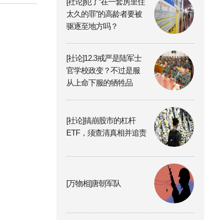
[社论]犯了“在一套房里住
太久的罪”的高龄者要被
驱逐至地方吗？
[社论]12.3戒严是陆军士
官学校政变？不过是服
从上命下服的牺牲品
[社论]搞崩股市的杠杆
ETF，须查清真相并追责
[万物相]唐朝军队