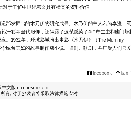
信对于了解中世纪韩文具有极高的资料价值。
清道郡发掘出的木乃伊的研究成果。木乃伊的主人名为李澄，
、道袍汗衫等当代服饰，还揭露了遗骸感染了4种寄生虫和幽门螺
1932年，环球影城推出电影《木乃伊》（The Mummy）
将李应台夫妇的故事制作成小说、唱剧、歌剧，并广受人们喜
facebook
回到
文版 cn.chosun.com
所有, 对于抄袭者将采取法律措施应对