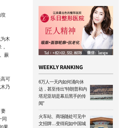
的坟
成为木
米，
、蕨
最高可
6万人一天内如何涌向休
成木乃
达，甚至传出“特朗普和内
塔尼亚胡是幕后黑手的传
闻”
了妻
火车站、商场随处可见中
一同
文招牌…变得宛如中国城
如果