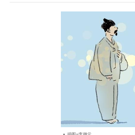
▲ 插图=李撤元