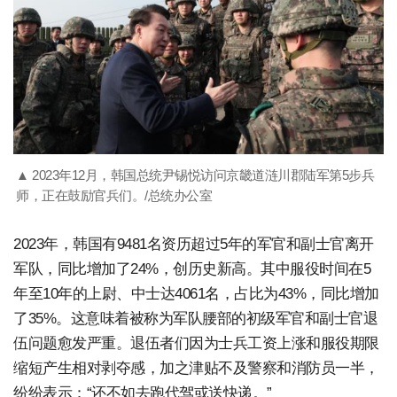
▲ 2023年12月，韩国总统尹锡悦访问京畿道涟川郡陆军第5步兵
师，正在鼓励官兵们。/总统办公室
2023年，韩国有9481名资历超过5年的军官和副士官离开
军队，同比增加了24%，创历史新高。其中服役时间在5
年至10年的上尉、中士达4061名，占比为43%，同比增加
了35%。这意味着被称为军队腰部的初级军官和副士官退
伍问题愈发严重。退伍者们因为士兵工资上涨和服役期限
缩短产生相对剥夺感，加之津贴不及警察和消防员一半，
纷纷表示：“还不如去跑代驾或送快递。”