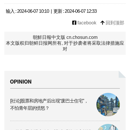
输入 : 2024-06-07 10:10 | 更新 : 2024-06-07 12:33
facebook
回到顶部
朝鮮日報中文版 cn.chosun.com
本文版权归朝鲜日报网所有, 对于抄袭者将采取法律措施应
对
[社论]股票和房地产后出现“废巴士住宅”，
不怕青年层的愤怒？