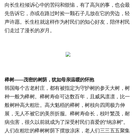
向长生柱倾诉心中的苦闷和烦恼，有了高兴的事，也会最
先告诉它，亦或在路过时捡一颗石子儿放在它的旁边，轻
声许愿。长生柱就这样作为村民们的知心好友，陪伴村民
们走过了漫长的岁月。
榉树——茂密的树荫，犹如母亲温暖的怀抱
韩国每个古老村庄，都有被指定为守护树的参天大树，树
种一般为榉树。榉树寿命可达数百年，且威风凛凛，比一
般树种高大粗壮。高大魁梧的榉树，树枝向四周极力伸
展，无人不被它的美所折服。榉树寿命长，枝叶繁茂，耐
病虫害，很久以前就成为了深受村民们喜爱的“纳凉树”。
人们在粗壮的榉树树荫下摆放凉床，老人们三三五五聚集