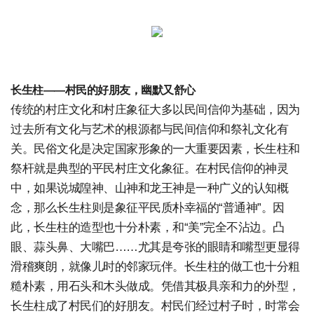
长生柱——村民的好朋友，幽默又舒心
传统的村庄文化和村庄象征大多以民间信仰为基础，因为
过去所有文化与艺术的根源都与民间信仰和祭礼文化有
关。民俗文化是决定国家形象的一大重要因素，长生柱和
祭杆就是典型的平民村庄文化象征。在村民信仰的神灵
中，如果说城隍神、山神和龙王神是一种广义的认知概
念，那么长生柱则是象征平民质朴幸福的“普通神”。因
此，长生柱的造型也十分朴素，和“美”完全不沾边。凸
眼、蒜头鼻、大嘴巴……尤其是夸张的眼睛和嘴型更显得
滑稽爽朗，就像儿时的邻家玩伴。长生柱的做工也十分粗
糙朴素，用石头和木头做成。凭借其极具亲和力的外型，
长生柱成了村民们的好朋友。村民们经过村子时，时常会