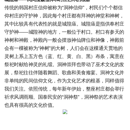
传统的韩国村庄信仰被称为“洞神信仰”，村民们个个都信
仰村庄的守护神，因此每个村庄都有拜神的神堂和神树，
其中比较具有代表性的就是城隍庙。城隍庙是指供奉村庄
守护神——城隍神的地方，一般位于村口。村口有参天的
神树和神殿，神殿内一般会摆放神仙牌位和神像，神殿前
会有一棵被称为“神树”的大树，人们会在这棵通天贯地的
灵树上系上五方色（蓝、红、黄、白、黑）布条，寓意在
祭祀时献给神灵的礼缎。洞神崇拜也带动了巫术文化的发
展，祭祀往往伴随着舞蹈、歌曲和美食飨宴。洞神文化并
非单纯的民间信仰文化，作为文化艺术的根基，同样值得
我们关注。依照传统，每年新年伊始，整座村庄都会举行
祈求风调雨顺、国泰民安的“洞神祭”，洞神祭的艺术表演
也具有很高的文化价值。