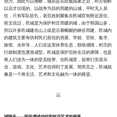
动力。因此可以推断，城郭是在部族国家之后，即古朝鲜
以后才出现的。以战争为目的而建的山城，平时无人居
住，只有军队驻扎，老百姓则聚集在邑城官衙附近居住。
前文说过，邑城是为保护村庄而建的城，由于韩国山多，
所以许多邑城建在山上或是沿着蜿蜒的峡谷而建。邑城内
的建筑主要有供村民们居住的房屋、学校、官衙、集市、
旅馆、水井等，人们在这里休养生息，联络感情，村庄的
行政制度也逐渐成型。邑城是保护百姓生活的屏障，也是
将人们连为一体的坚实纽带。在邑城里，祖辈们安居乐
业，游戏、文化、艺术也得到了发展。简而言之，邑城就
像是一个将生活、艺术和文化融为一体的摇篮。
城隍庙——民间虔诚信仰和村庄艺术的根基