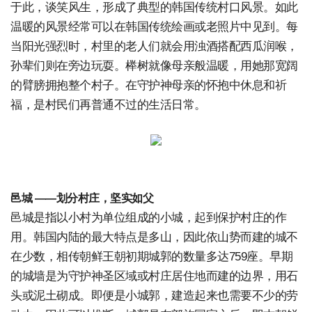
于此，谈笑风生，形成了典型的韩国传统村口风景。如此
温暖的风景经常可以在韩国传统绘画或老照片中见到。每
当阳光强烈时，村里的老人们就会用浊酒搭配西瓜润喉，
孙辈们则在旁边玩耍。榉树就像母亲般温暖，用她那宽阔
的臂膀拥抱整个村子。在守护神母亲的怀抱中休息和祈
福，是村民们再普通不过的生活日常。
邑城 ——划分村庄，坚实如父
邑城是指以小村为单位组成的小城，起到保护村庄的作
用。韩国内陆的最大特点是多山，因此依山势而建的城不
在少数，相传朝鲜王朝初期城郭的数量多达759座。早期
的城墙是为守护神圣区域或村庄居住地而建的边界，用石
头或泥土砌成。即便是小城郭，建造起来也需要不少的劳