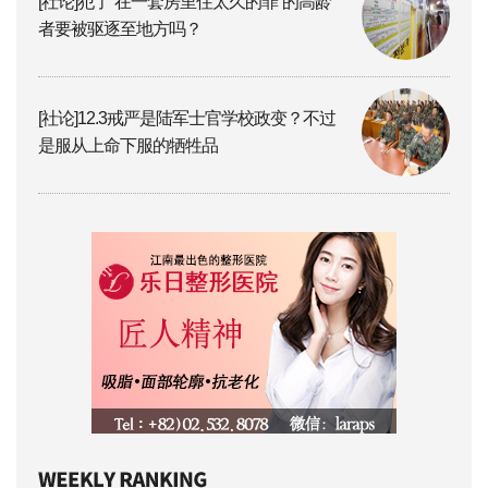
[社论]犯了“在一套房里住太久的罪”的高龄
者要被驱逐至地方吗？
[社论]12.3戒严是陆军士官学校政变？不过
是服从上命下服的牺牲品