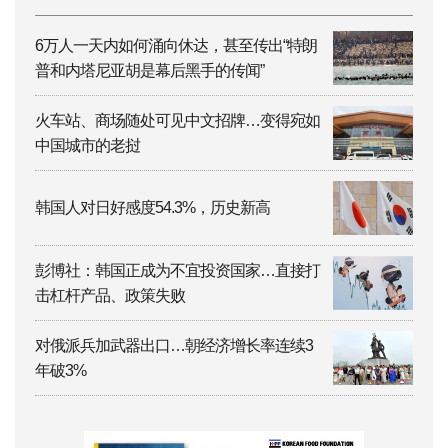
6万人一天内如何涌向休达，甚至传出“特朗
普和内塔尼亚胡是幕后黑手的传闻”
火车站、商场随处可见中文招牌…变得宛如
中国城市的老挝
韩国人对日好感度54.3%，历史新高
彭博社：韩国正成为不宜投资国家…直接打
击杠杆产品、政策失败
对俄派兵加武器出口…朝经济增长率连续3
年破3%