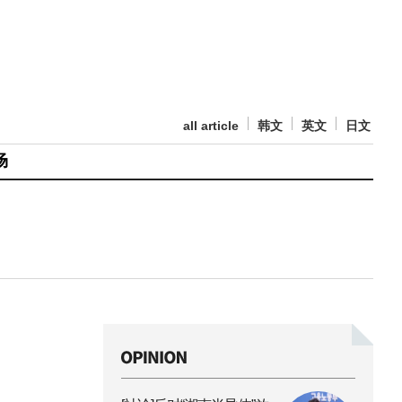
all article
韩文
英文
日文
场