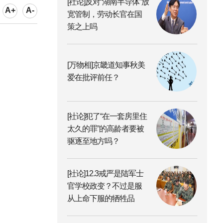
[社论]反对“湖南半导体”放
A+
A-
宽管制，劳动长官在国
策之上吗
[万物相]京畿道知事秋美
爱在批评前任？
[社论]犯了“在一套房里住
太久的罪”的高龄者要被
驱逐至地方吗？
[社论]12.3戒严是陆军士
官学校政变？不过是服
从上命下服的牺牲品