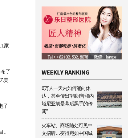
1家
公布了
亿美
6万人一天内如何涌向休
达，甚至传出“特朗普和内
塔尼亚胡是幕后黑手的传
电子
闻”
火车站、商场随处可见中
目。
文招牌…变得宛如中国城