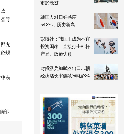
市的老挝
励政
韩国人对日好感度
仪器等
54.3%，历史新高
彭博社：韩国正成为不宜
，都无
投资国家…直接打击杠杆
投资规
产品、政策失败
对俄派兵加武器出口…朝
经济增长率连续3年破3%
并非表
顶部