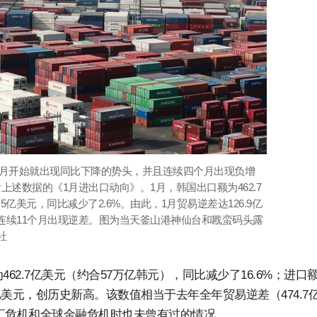
个月开始就出现同比下降的势头，并且连续四个月出现负增
述数据的《1月进出口动向》。1月，韩国出口额为462.7
.5亿美元，同比减少了2.6%。由此，1月贸易逆差达126.9亿
连续11个月出现逆差。图为当天釜山港神仙台和戡蛮码头露
社
62.7亿美元（约合57万亿韩元），同比减少了16.6%；进口
.9亿美元，创历史新高。该数值相当于去年全年贸易逆差（474.7
外汇危机和全球金融危机时也未曾有过的情况。