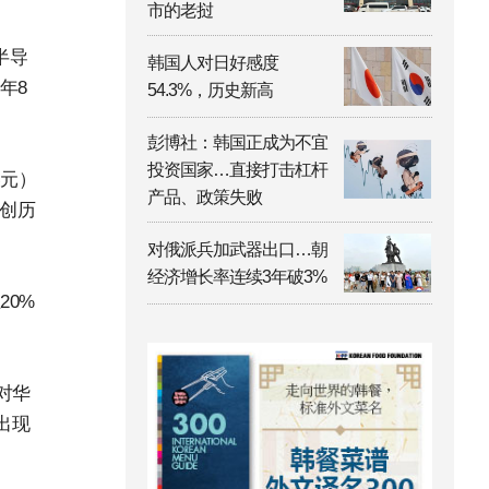
市的老挝
半导
韩国人对日好感度
年8
54.3%，历史新高
彭博社：韩国正成为不宜
投资国家…直接打击杠杆
美元）
产品、政策失败
再创历
对俄派兵加武器出口…朝
经济增长率连续3年破3%
20%
对华
出现