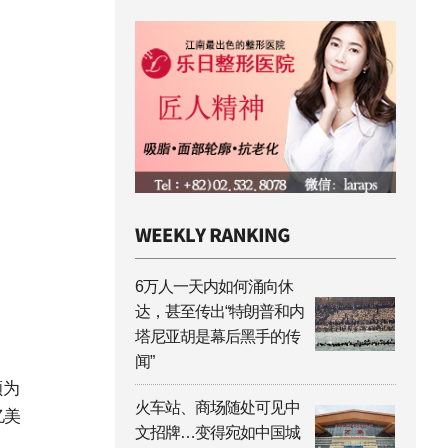
6万人一天内如何涌向休
达，甚至传出“特朗普和内
塔尼亚胡是幕后黑手的传
闻”
额为
火车站、商场随处可见中
亿美
文招牌…变得宛如中国城