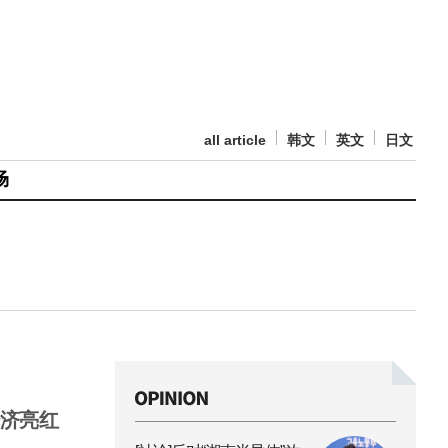
all article
韩文
英文
日文
场
经济亮红