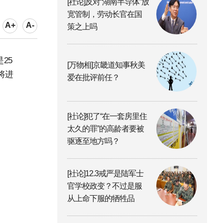
[社论]反对“湖南半导体”放
宽管制，劳动长官在国
A+
A-
策之上吗
25
[万物相]京畿道知事秋美
将进
爱在批评前任？
[社论]犯了“在一套房里住
太久的罪”的高龄者要被
驱逐至地方吗？
[社论]12.3戒严是陆军士
官学校政变？不过是服
从上命下服的牺牲品