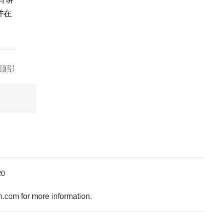
并在
顶部
0
n.com
for more information.