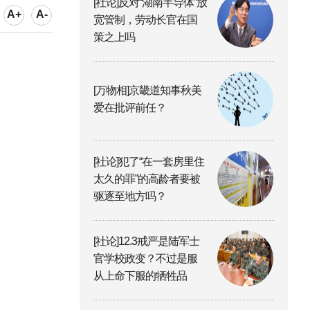
[社论]反对“湖南半导体”放
A+
A-
宽管制，劳动长官在国
策之上吗
[万物相]京畿道知事秋美
爱在批评前任？
[社论]犯了“在一套房里住
太久的罪”的高龄者要被
驱逐至地方吗？
[社论]12.3戒严是陆军士
官学校政变？不过是服
从上命下服的牺牲品