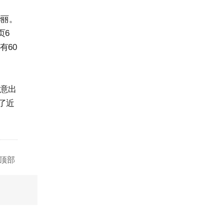
华丽。
页6
有60
有意出
了近
顶部