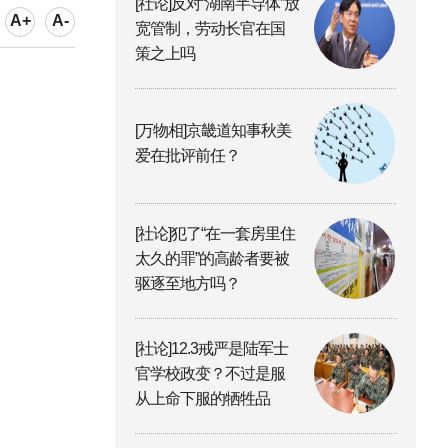
[社论]反对“湖南半导体”放
A+
A-
宽管制，劳动长官在国
策之上吗
[万物相]京畿道知事秋美
爱在批评前任？
[社论]犯了“在一套房里住
太久的罪”的高龄者要被
驱逐至地方吗？
[社论]12.3戒严是陆军士
官学校政变？不过是服
从上命下服的牺牲品