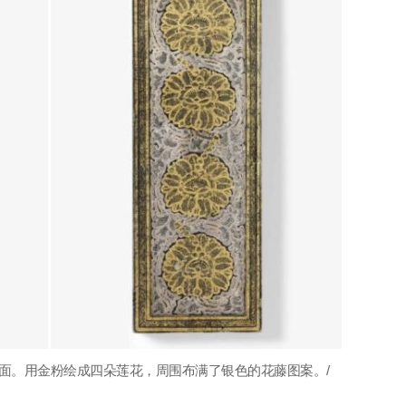
面。用金粉绘成四朵莲花，周围布满了银色的花藤图案。/