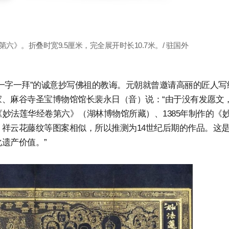
》。折叠时宽9.5厘米，完全展开时长10.7米。/ 驻国外
一字一拜”的诚意抄写佛祖的教诲。元朝就曾邀请高丽的匠人写
、麻谷寺圣宝博物馆馆长裴永日（音）说：“由于没有发愿文
《妙法莲华经卷第六》（湖林博物馆所藏）、1385年制作的《
祥云花藤纹等图案相似，所以推测为14世纪后期的作品。这
遗产价值。”