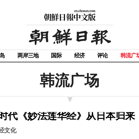
岛
两岸三地
国际
经济
评论
韩流广
韩流广场
时代《妙法莲华经》从日本归来
经文化