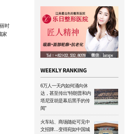
丽时
藏家
6万人一天内如何涌向休
达，甚至传出“特朗普和内
塔尼亚胡是幕后黑手的传
闻”
火车站、商场随处可见中
文招牌…变得宛如中国城