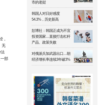
市的老挝
韩国人对日好感度
54.3%，历史新高
彭博社：韩国正成为不宜
投资国家…直接打击杠杆
经，
产品、政策失败
，无
妙法
对俄派兵加武器出口…朝
是一部
经济增长率连续3年破3%