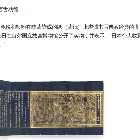
百舌功德……”
是用金粉和银粉在靛蓝染成的纸（蓝纸）上虔诚书写佛教经典的高
5日在首尔国立故宫博物馆公开了实物，并表示：“日本个人收
。”