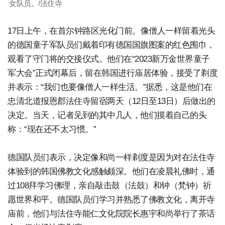
女队员。/法住寺
17日上午，在首尔钟路区光化门前。像僧人一样留着光头
的德国童子军队员们戴着印有德国国旗图案的红色围巾，
观看了守门将的交接仪式。他们在“2023新万金世界童子
军大会”正式闭幕后，留在韩国进行庙居体验，接受了剃度
并表示：“我们也要像僧人一样生活。”据悉，这是他们在
忠清北道报恩郡法住寺留宿两天（12日至13日）后做出的
决定。当天，记者见到的其中几人，他们摸着自己的头
称：“现在还不太习惯。”
德国队员们表示，决定像和尚一样剃度是因为对在法住寺
体验到的韩国佛教文化感触颇深。他们在凌晨礼佛时，通
过108拜学习佛理，亲自敲击鼓（法鼓）和钟（梵钟）祈
愿世界和平。德国队员们学习并熟悉了佛教文化，离开寺
庙前，他们与法住寺能仁文化院院长惠宇和尚举行了茶话