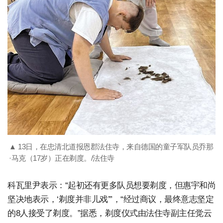
▲ 13日，在忠清北道报恩郡法住寺，来自德国的童子军队员乔那
·马克（17岁）正在剃度。/法住寺
科瓦里尹表示：“起初还有更多队员想要剃度，但惠宇和尚
坚决地表示，‘剃度并非儿戏’”，“经过商议，最终意志坚定
的8人接受了剃度。”据悉，剃度仪式由法住寺副主任觉云