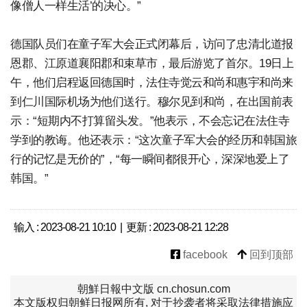
像僧人一样生活’的决心。”
德国队员们在童子军大会正式闭幕后，访问了忠清北道报
恩郡、江原道襄阳郡和束草市，最后游览了首尔。19日上
午，他们启程返回德国时，法住寺觉云和尚和惠宇和尚来
到仁川国际机场为他们送行。穆尔见到和尚，在出国前表
示：“短期内不打算留头发。”他表示，不会忘记在法住寺
学到的教诲。他还表示：“这次童子军大会的经历和韩国旅
行的记忆是无价的”，“每一瞬间都很开心，深深地爱上了
韩国。”
输入 : 2023-08-21 10:10 | 更新 : 2023-08-21 12:28
facebook
回到顶部
朝鮮日報中文版 cn.chosun.com
本文版权归朝鲜日报网所有, 对于抄袭者将采取法律措施应