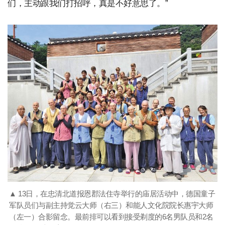
们，主动跟我们打招呼，真是不好意思了。”
▲ 13日，在忠清北道报恩郡法住寺举行的庙居活动中，德国童子
军队员们与副主持觉云大师（右三）和能人文化院院长惠宇大师
（左一）合影留念。最前排可以看到接受剃度的6名男队员和2名