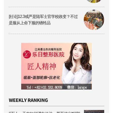
[社论]12.3戒严是陆军士官学校政变？不过
是服从上命下服的牺牲品