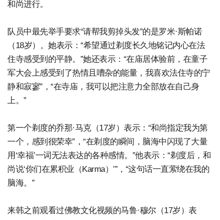
和尚进行。
队员中最先举手要求“请帮我剪掉头发”的是罗米·斯帕诺
（18岁）。她表示：“希望通过剃度长久地铭记内心在法
住寺感受到的平静。”她还表示：“在庙居体验前，在童子
军大会上感受到了热情且嘈杂的能量，我喜欢法住寺的宁
静和寂寥”，“在寺庙，我可以把注意力全部放在自己身
上。”
第一个剃度的乔那·马克（17岁）表示：“和尚指定我为第
一个，感到很荣幸”，“在剃度的瞬间，脑海中闪现了大量
用‘幸福’一词无法表达的各种感情。”他表示：“剃度后，和
尚说‘你们在累积业（Karma）’”，“这句话一直萦绕在我的
脑海。”
来韩之前观看过佛教文化视频的马鲁·穆尔（17岁）表