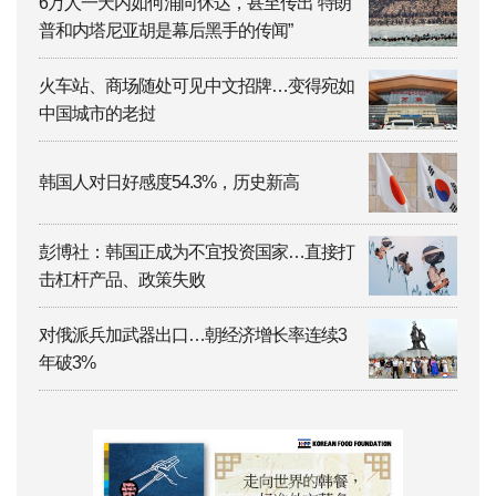
6万人一天内如何涌向休达，甚至传出“特朗
普和内塔尼亚胡是幕后黑手的传闻”
火车站、商场随处可见中文招牌…变得宛如
中国城市的老挝
韩国人对日好感度54.3%，历史新高
彭博社：韩国正成为不宜投资国家…直接打
击杠杆产品、政策失败
对俄派兵加武器出口…朝经济增长率连续3
年破3%