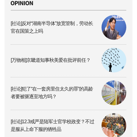
[社论]反对“湖南半导体”放宽管制，劳动长
官在国策之上吗
[万物相]京畿道知事秋美爱在批评前任？
[社论]犯了“在一套房里住太久的罪”的高龄
者要被驱逐至地方吗？
[社论]12.3戒严是陆军士官学校政变？不过
是服从上命下服的牺牲品