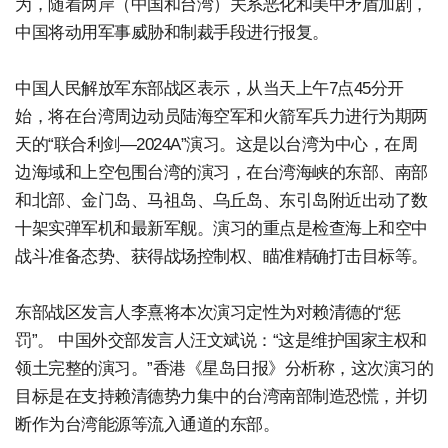
为，随着两岸（中国和台湾）关系恶化和美中矛盾加剧，
中国将动用军事威胁和制裁手段进行报复。
中国人民解放军东部战区表示，从当天上午7点45分开
始，将在台湾周边动员陆海空军和火箭军兵力进行为期两
天的“联合利剑—2024A”演习。这是以台湾为中心，在周
边海域和上空包围台湾的演习，在台湾海峡的东部、南部
和北部、金门岛、马祖岛、乌丘岛、东引岛附近出动了数
十架实弹军机和最新军舰。演习的重点是检查海上和空中
战斗准备态势、获得战场控制权、瞄准精确打击目标等。
东部战区发言人李熹将本次演习定性为对赖清德的“惩
罚”。 中国外交部发言人汪文斌说：“这是维护国家主权和
领土完整的演习。”香港《星岛日报》分析称，这次演习的
目标是在支持赖清德势力集中的台湾南部制造恐慌，并切
断作为台湾能源等流入通道的东部。