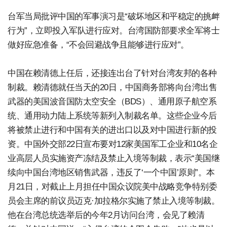
台军当局批评中国的军事演习是“破坏地区和平稳定的挑衅
行为”，立即投入军队进行应对。台湾国防部要求全军将士
做好应急准备，“不会回避战争且能够进行应对”。
中国在赖清德上任后，还接连出台了针对台湾友邦的各种
制裁。赖清德就任当天的20日，中国商务部将向台湾出售
武器的美国波音国防太空安全（BDS）、通用原子航空系
统、通用动力陆上系统等新列入制裁名单。这些企业今后
将被禁止进行和中国有关的进出口以及对中国进行新的投
资。中国外交部22日宣布要对12家美国军工企业和10名企
业高层人员实施资产冻结及禁止入境等制裁，表示“美国继
续向中国台湾地区销售武器，违反了‘一个中国’原则”。本
月21日，对截止上月担任中国众议院美中战略竞争特别委
员会主席的前议员迈克·加拉格尔实施了禁止入境等制裁。
他在台湾总统选举后的今年2月访问台湾，会见了赖清