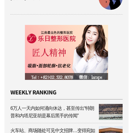
6万人一天内如何涌向休达，甚至传出“特朗
普和内塔尼亚胡是幕后黑手的传闻”
火车站、商场随处可见中文招牌…变得宛如