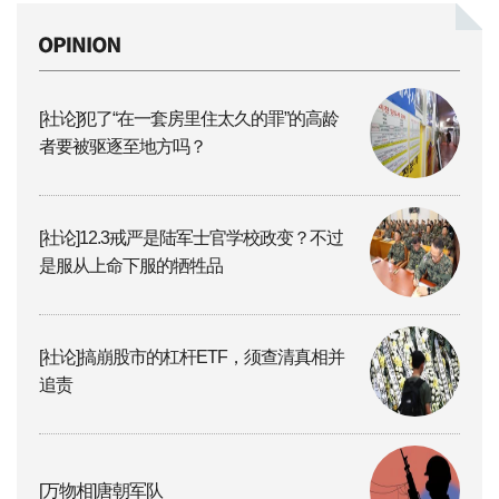
[社论]犯了“在一套房里住太久的罪”的高龄
者要被驱逐至地方吗？
[社论]12.3戒严是陆军士官学校政变？不过
是服从上命下服的牺牲品
[社论]搞崩股市的杠杆ETF，须查清真相并
追责
[万物相]唐朝军队