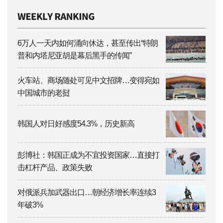
6万人一天内如何涌向休达，甚至传出“特朗
普和内塔尼亚胡是幕后黑手的传闻”
火车站、商场随处可见中文招牌…变得宛如
中国城市的老挝
韩国人对日好感度54.3%，历史新高
彭博社：韩国正成为不宜投资国家…直接打
击杠杆产品、政策失败
对俄派兵加武器出口…朝经济增长率连续3
年破3%