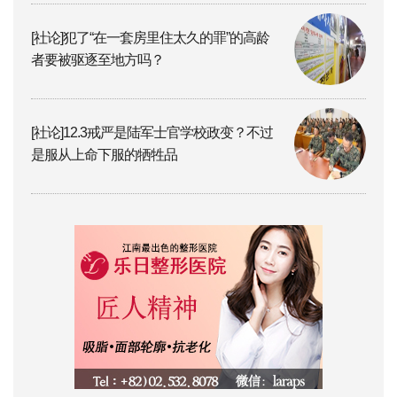
[社论]犯了“在一套房里住太久的罪”的高龄
者要被驱逐至地方吗？
[社论]12.3戒严是陆军士官学校政变？不过
是服从上命下服的牺牲品