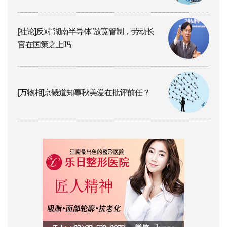
[社论]反对“湖南半导体”放宽管制，劳动长
官在国策之上吗
[万物相]京畿道知事秋美爱在批评前任？