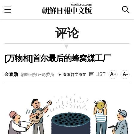
评论
[万物相]首尔最后的蜂窝煤工厂
A+
A-
金泰勋
LIST
朝鲜日报评论委员