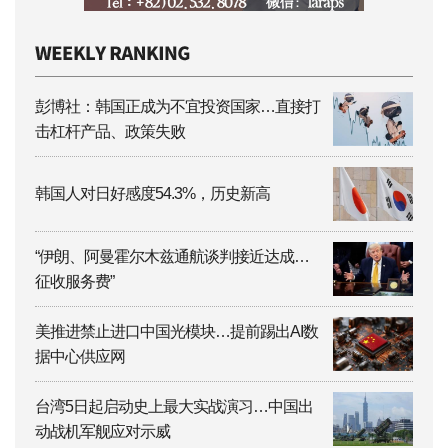
彭博社：韩国正成为不宜投资国家…直接打
击杠杆产品、政策失败
韩国人对日好感度54.3%，历史新高
“伊朗、阿曼霍尔木兹通航谈判接近达成…
征收服务费”
美推进禁止进口中国光模块…提前踢出AI数
据中心供应网
台湾5日起启动史上最大实战演习…中国出
动战机军舰应对示威