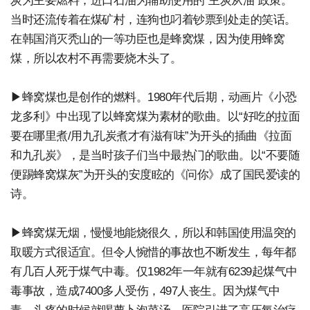
炭为主要燃料，进口石油为辅助使用的“主炭从油”政策。
当时还流传着在煤矿村，连狗也叼着钞票到处走的笑话。
在韩国消灭秃山的一等功臣也是蜂窝煤，因为使用蜂窝
煤，所以农村不再需要烧木头了。
▶蜂窝煤也是创作的燃料。1980年代后期，动画片《小恐
龙多利》中出现了以蜂窝煤为素材的歌曲。以“好吃的拉面
要在哪里煮/用九孔炭煮才有滋有味”为开头的插曲《拉面
和九孔炭》，是当时孩子们当中最热门的歌曲。以“不要随
便踢蜂窝煤灰”为开头的安度眩的《问你》成了国民爱读的
诗。
▶蜂窝煤无烟，慢慢地能烧很久，所以和韩国使用温突的
取暖方式很适宜。但令人惋惜的事故也不断发生，每年都
有几百人死于煤气中毒。仅1982年一年就有6239起煤气中
毒事故，造成7400多人受伤，497人丧生。因为煤气中