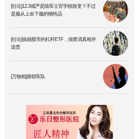
[社论]12.3戒严是陆军士官学校政变？不过
是服从上命下服的牺牲品
[社论]搞崩股市的杠杆ETF，须查清真相并
追责
[万物相]唐朝军队