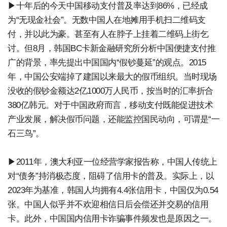
▶十年后的今天中国移动支付普及率达到86%，已经成
为“无现金社会”。无数中国人在地摊用手机扫二维码支
付，并以此为豪。甚至有人在脖子上挂着二维码上街乞
讨。但8月，韩国BC卡新金融研究所分析中国便捷支付推
广的背景，率先提出中国国内“假钞蔓延”的观点。2015
年，中国公安端掉了建国以来最大的假币组织。当时现场
没收的假钞金额达2亿1000万人民币，按当时的汇率折合
380亿韩元。对于中国政府而言，移动支付既能促进技术
产业发展，解决假币问题，还能监控国民动向，可谓是“一
石三鸟”。
▶2011年，澳大利亚一位经营学家报告称，中国人传统上
对“债务”持消极态度，阻碍了信用卡的普及。实际上，以
2023年为基准，韩国人均拥有4.4张信用卡，中国仅为0.54
张。中国人似乎并不欢迎相信日后会偿还并交易的信用
卡。此外，中国国内信用卡诈骗事件频发也是原因之一。