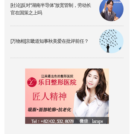
[社论]反对“湖南半导体”放宽管制，劳动长
官在国策之上吗
[万物相]京畿道知事秋美爱在批评前任？