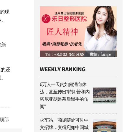
议的现
兰、
的新
底的还
国。
6万人一天内如何涌向休
达，甚至传出“特朗普和内
塔尼亚胡是幕后黑手的传
闻”
顶部
火车站、商场随处可见中
文招牌…变得宛如中国城