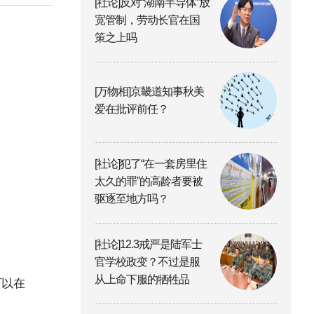
[社论]反对“湖南半导体”放
宽管制，劳动长官在国
策之上吗
[万物相]京畿道知事秋美
爱在批评前任？
[社论]犯了“在一套房里住
太久的罪”的高龄者要被
驱逐至地方吗？
[社论]12.3戒严是陆军士
官学校政变？不过是服
从上命下服的牺牲品
可以在