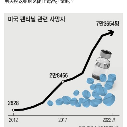
用关税这张牌来阻止毒品扩散呢？