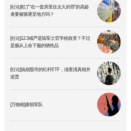
[社论]犯了“在一套房里住太久的罪”的高龄
者要被驱逐至地方吗？
[社论]12.3戒严是陆军士官学校政变？不过
是服从上命下服的牺牲品
[社论]搞崩股市的杠杆ETF，须查清真相并
追责
[万物相]唐朝军队