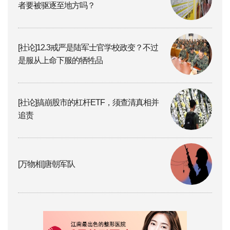
者要被驱逐至地方吗？
[社论]12.3戒严是陆军士官学校政变？不过
是服从上命下服的牺牲品
[社论]搞崩股市的杠杆ETF，须查清真相并
追责
[万物相]唐朝军队