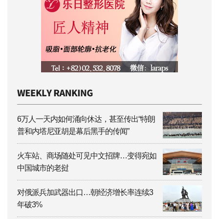
6万人一天内如何涌向休达，甚至传出“特朗
普和内塔尼亚胡是幕后黑手的传闻”
火车站、商场随处可见中文招牌…变得宛如
中国城市的老挝
对俄派兵加武器出口…朝经济增长率连续3
年破3%