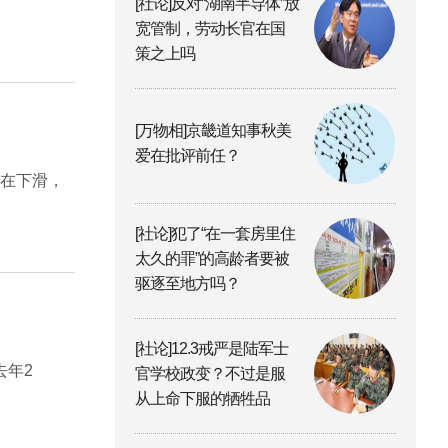
[社论]反对“湖南半导体”放
宽管制，劳动长官在国
策之上吗
[万物相]京畿道知事秋美
爱在批评前任？
在下滑，
[社论]犯了“在一套房里住
太久的罪”的高龄者要被
驱逐至地方吗？
[社论]12.3戒严是陆军士
去年2
官学校政变？不过是服
从上命下服的牺牲品