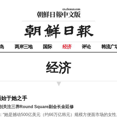
岛
两岸三地
国际
经济
评论
韩流广
经济
面始于她之手
注三养Round Square副会长金廷修
“她是撼动500亿美元（约66万亿韩元）规模方便面市场的女性