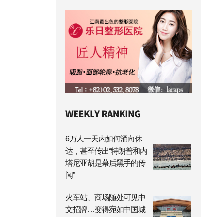
6万人一天内如何涌向休
达，甚至传出“特朗普和内
塔尼亚胡是幕后黑手的传
闻”
火车站、商场随处可见中
文招牌…变得宛如中国城