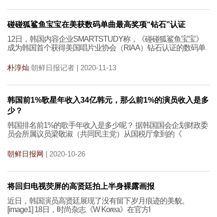
碰碰狐鲨鱼宝宝在美获数码单曲最高奖项“钻石”认证
12日，韩国内容企业SMARTSTUDY称，《碰碰狐鲨鱼宝宝》
成为韩国首个获得美国唱片业协会（RIAA）钻石认证的数码单
朴淳灿
朝鲜日报记者 | 2020-11-13
韩国前1%歌星年收入34亿韩元，那么前1%的演员收入是多
少？
韩国排名前1%的歌手年收入是多少呢？ 据韩国国会企划财政委
员会所属议员梁敬淑（共同民主党）从国税厅拿到的《
朝鲜日报网
| 2020-10-26
将回归电视荧屏的高贤廷拍上半身裸露画报
近日，韩国演员高贤廷展现了没有留下岁月痕迹的美貌。
[image1] 18日，时尚杂志《W Korea》在官方I