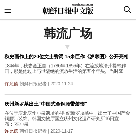
韩流广场
秋史画作上的20位文士赞词 15米巨作《岁寒图》公开亮相
1844年，秋史金正喜（1786年-1856年）在流放地济州提笔作
画，那是他过上与世隔绝的流放生活的第五个年头。当时58
许允僖
朝鲜日报记者 | 2020-11-24
庆州新罗墓出土“中国式金铜腰带装饰”
在位于庆北庆州小泉遗址的4世纪新罗坟墓中，出土了中国产金
铜腰带装饰。韩国文物厅国立庆州文化遗产研究所16日宣
布：“在小泉
许允僖
朝鲜日报记者 | 2020-11-17