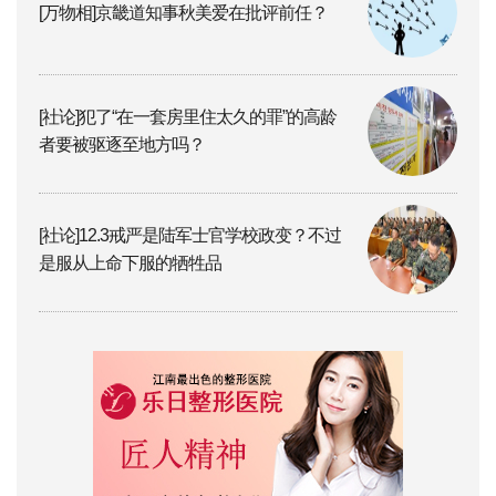
[万物相]京畿道知事秋美爱在批评前任？
[社论]犯了“在一套房里住太久的罪”的高龄
者要被驱逐至地方吗？
[社论]12.3戒严是陆军士官学校政变？不过
是服从上命下服的牺牲品