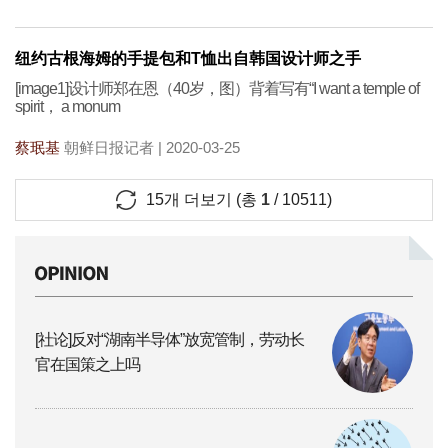
纽约古根海姆的手提包和T恤出自韩国设计师之手
[image1]设计师郑在恩（40岁，图）背着写有“I want a temple of
spirit， a monum
蔡珉基
朝鲜日报记者 | 2020-03-25
15
개 더보기 (총
1
/
10511
)
[社论]反对“湖南半导体”放宽管制，劳动长
官在国策之上吗