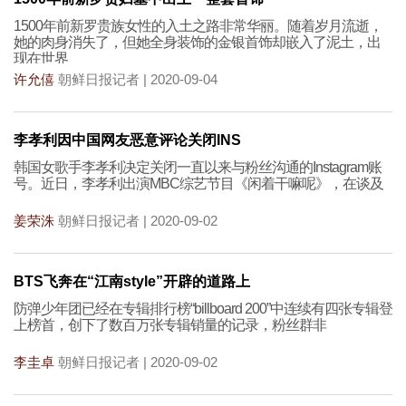
1500年前新罗贵族女性的入土之路非常华丽。随着岁月流逝，
她的肉身消失了，但她全身装饰的金银首饰却嵌入了泥土，出
现在世界
许允僖
朝鲜日报记者 | 2020-09-04
李孝利因中国网友恶意评论关闭INS
韩国女歌手李孝利决定关闭一直以来与粉丝沟通的Instagram账
号。近日，李孝利出演MBC综艺节目《闲着干嘛呢》，在谈及
姜荣洙
朝鲜日报记者 | 2020-09-02
BTS飞奔在“江南style”开辟的道路上
防弹少年团已经在专辑排行榜“billboard 200”中连续有四张专辑登
上榜首，创下了数百万张专辑销量的记录，粉丝群非
李圭卓
朝鲜日报记者 | 2020-09-02