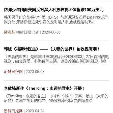
防弹少年团向美国反对黑人种族歧视团体捐赠100万美元
韩国男子组合防弹少年团（BTS）与所属经纪公司Big Hit娱乐向
因乔治·弗洛伊德之死引发的反对黑人种族歧视运动“Bla
孙浩英
朝鲜日报记者 | 2020-06-08
韩版《福斯特医生》——《夫妻的世界》创收视高潮！
《夫妻的世界》是韩国JTBC电视台于2020年03月27日首播的电
视剧，由金喜爱、朴海俊等主演。该剧改编自英国电视剧《福
朝鲜日报网
| 2020-05-08
李敏镐新作《The King：永远的君主》开播！
《The King：永远的君主》（더 킹: 영원의 군주）是由《太阳的
后裔》导演白尚勋的指导、“高收视率保障”热剧编剧金
朝鲜日报网
| 2020-04-24