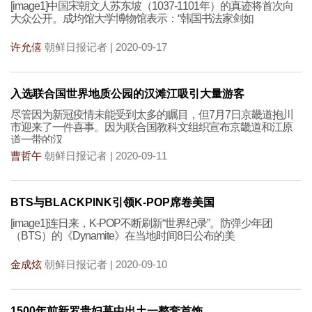
[image1]中国宋朝文人苏东坡（1037-1101年）的真迹将首次向
大众公开。成均馆大学博物馆表示：“韩国书法家剑如
许允僖
朝鲜日报记者 | 2020-09-17
入选联合国世界地质公园的汉滩江吸引大量游客
尽管因为新冠疫情未能受到太多的瞩目，但7月7日京畿道抱川
市迎来了一件喜事。因为联合国教科文组织宣布京畿道和江原
道一带的汉
曹哲午
朝鲜日报记者 | 2020-09-11
BTS与BLACKPINK引领K-POP席卷美国
[image1]连日来，K-POP不断刷新“世界纪录”。防弹少年团
（BTS）的《Dynamite》在当地时间8日公布的美
金成炫
朝鲜日报记者 | 2020-09-10
1500年前新罗贵妇墓中出土一整套首饰