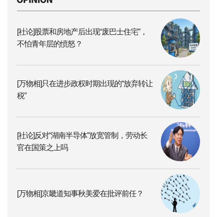
[社论]股票和房地产后出现“废巴士住宅”，
不怕青年层的愤怒？
[万物相]只在进步政权时期出现的“放弃转让
税”
[社论]反对“湖南半导体”放宽管制，劳动长
官在国策之上吗
[万物相]京畿道知事秋美爱在批评前任？