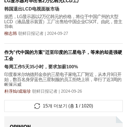
LG显示器对华出售2万亿韩元LCD工厂
韩国退出LCD电视面板市场
据悉，LG显示器以2万亿韩元的价格，将位于中国广州的大型
LCD（液晶显示装置）工厂出售给中国企业CSOT。由此，曾主
导电
柳志韩
朝鲜日报记者 | 2024-09-27
作为"代中国的方案"迁至印度的三星电子，等来的却是强硬
工会
每周工作5天35小时，要求加薪100%
印度泰米尔纳德邦金奈的三星电子家电工厂附近，从本月9日开
始，数百名身穿蓝色三星制服的员工拒绝上班，举行了近3周的
帐篷示威
朴淳灿/成瑜珍
朝鲜日报记者 | 2024-09-26
15
개 더보기 (총
1
/
1020
)