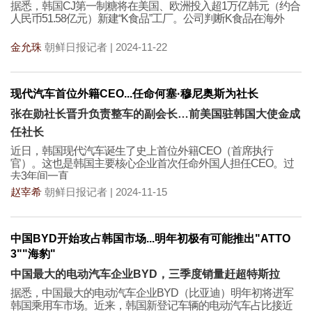
据悉，韩国CJ第一制糖将在美国、欧洲投入超1万亿韩元（约合
人民币51.58亿元）新建“K食品”工厂。公司判断K食品在海外
金允珠
朝鲜日报记者 | 2024-11-22
现代汽车首位外籍CEO...任命何塞·穆尼奥斯为社长
张在勋社长晋升负责整车的副会长…前美国驻韩国大使金成
任社长
近日，韩国现代汽车诞生了史上首位外籍CEO（首席执行
官）。这也是韩国主要核心企业首次任命外国人担任CEO。过
去3年间一直
赵宰希
朝鲜日报记者 | 2024-11-15
中国BYD开始攻占韩国市场...明年初极有可能推出"ATTO
3""海豹"
中国最大的电动汽车企业BYD，三季度销量赶超特斯拉
据悉，中国最大的电动汽车企业BYD（比亚迪）明年初将进军
韩国乘用车市场。近来，韩国新登记车辆的电动汽车占比接近